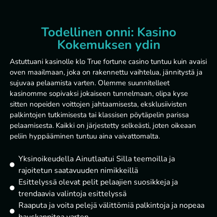
Todellinen onni: Kasino
Kokemuksen ydin
Astuttuani kasinolle klo True fortune casino tuntuu kuin avaisi
oven maailmaan, joka on rakennettu vaihtelua, jännitystä ja
sujuvaa pelaamista varten. Olemme suunnitelleet
kasinomme sopivaksi jokaiseen tunnelmaan, olipa kyse
sitten nopeiden voittojen jahtaamisesta, eksklusiivisten
palkintojen tutkimisesta tai klassisen pöytäpelin parissa
pelaamisesta. Kaikki on järjestetty selkeästi, joten oikeaan
peliin hyppääminen tuntuu aina vaivattomalta.
Yksinoikeudella Ainutlaatui Silla teemoilla ja
rajoitetun saatavuuden nimikkeillä
Esittelyssä olevat pelit pelaajien suosikkeja ja
trendaavia valintoja esittelyssä
Raaputa ja voita pelejä välittömiä palkintoja ja nopeaa