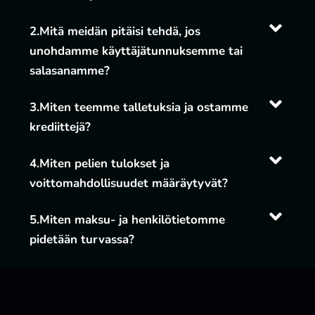
2.Mitä meidän pitäisi tehdä, jos
unohdamme käyttäjätunnuksemme tai
salasanamme?
3.Miten teemme talletuksia ja ostamme
krediittejä?
4.Miten pelien tulokset ja
voittomahdollisuudet määräytyvät?
5.Miten maksu- ja henkilötietomme
pidetään turvassa?