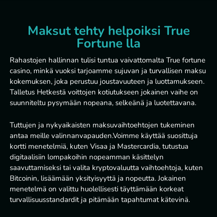
Maksut tehty helpoiksi True
Fortune lla
Rahastojen hallinnan tulisi tuntua vaivattomalta True fortune
casino, minkä vuoksi tarjoamme sujuvan ja turvallisen maksu
kokemuksen, joka perustuu joustavuuteen ja luottamukseen.
Talletus Hetkestä voittojen kotiutukseen jokainen vaihe on
suunniteltu pysymään nopeana, selkeänä ja luotettavana.
Tuttujen ja nykyaikaisten maksuvaihtoehtojen tukeminen
antaa meille valinnanvapauden.Voimme käyttää suosittuja
kortti menetelmiä, kuten Visaa ja Mastercardia, tutustua
digitaalisiin lompakoihin nopeamman käsittelyn
saavuttamiseksi tai valita kryptovaluutta vaihtoehtoja, kuten
Bitcoinin, lisäämään yksityisyyttä ja nopeutta. Jokainen
menetelmä on valittu huolellisesti täyttämään korkeat
turvallisuusstandardit ja pitämään tapahtumat kätevinä.