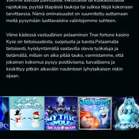
rajoituksia, pyytää tilapäisiä taukoja tai sulkea tilejä kokonaan
tarvittaessa. Nämä ominaisuudet on suunniteltu auttamaan
meitä pysymään luottavaisina valintojemme suhteen.
Viime kädessä vastuullinen pelaaminen True fortune kasino
Kyse on tietoisuudesta, suojelusta ja tuesta.Pelaamalla
tietoisesti, hyödyntämällä saatavilla olevia työkaluja ja
tietämällä, milloin on aika pitää tauko, varmistamme, että
jokainen kokemus pysyy positiivisena, turvallisena ja
keskittyy pitkän aikavälin nautintoon lyhytaikaisen riskin
sijaan.