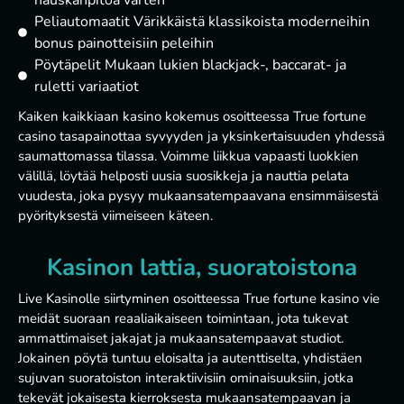
hauskanpitoa varten
Peliautomaatit Värikkäistä klassikoista moderneihin
bonus painotteisiin peleihin
Pöytäpelit Mukaan lukien blackjack-, baccarat- ja
ruletti variaatiot
Kaiken kaikkiaan kasino kokemus osoitteessa True fortune
casino tasapainottaa syvyyden ja yksinkertaisuuden yhdessä
saumattomassa tilassa. Voimme liikkua vapaasti luokkien
välillä, löytää helposti uusia suosikkeja ja nauttia pelata
vuudesta, joka pysyy mukaansatempaavana ensimmäisestä
pyörityksestä viimeiseen käteen.
Kasinon lattia, suoratoistona
Live Kasinolle siirtyminen osoitteessa True fortune kasino vie
meidät suoraan reaaliaikaiseen toimintaan, jota tukevat
ammattimaiset jakajat ja mukaansatempaavat studiot.
Jokainen pöytä tuntuu eloisalta ja autenttiselta, yhdistäen
sujuvan suoratoiston interaktiivisiin ominaisuuksiin, jotka
tekevät jokaisesta kierroksesta mukaansatempaavan ja