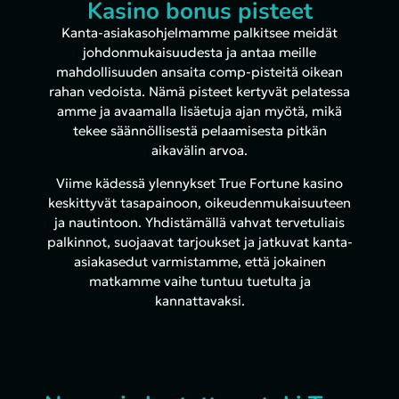
Kasino bonus pisteet
Kanta-asiakasohjelmamme palkitsee meidät
johdonmukaisuudesta ja antaa meille
mahdollisuuden ansaita comp-pisteitä oikean
rahan vedoista. Nämä pisteet kertyvät pelatessa
amme ja avaamalla lisäetuja ajan myötä, mikä
tekee säännöllisestä pelaamisesta pitkän
aikavälin arvoa.
Viime kädessä ylennykset True Fortune kasino
keskittyvät tasapainoon, oikeudenmukaisuuteen
ja nautintoon. Yhdistämällä vahvat tervetuliais
palkinnot, suojaavat tarjoukset ja jatkuvat kanta-
asiakasedut varmistamme, että jokainen
matkamme vaihe tuntuu tuetulta ja
kannattavaksi.