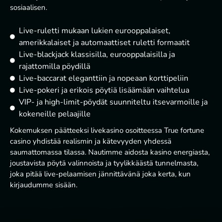
sosiaalisen.
Live-ruletti mukaan lukien eurooppalaiset,
amerikkalaiset ja automaattiset ruletti formaatit
Live-blackjack klassisilla, eurooppalaisilla ja
rajattomilla pöydillä
Live-baccarat eleganttiin ja nopeaan korttipeliin
Live-pokeri ja erikois pöytiä lisäämään vaihtelua
VIP- ja high-limit-pöydät suunniteltu itsevarmoille ja
kokeneille pelaajille
Kokemuksen päätteeksi livekasino osoitteessa True fortune
casino yhdistää realismin ja kätevyyden yhdessä
saumattomassa tilassa. Nautimme aidosta kasino energiasta,
joustavista pöytä valinnoista ja tyylikkäästä tunnelmasta,
joka pitää live-pelaamisen jännittävänä joka kerta, kun
kirjaudumme sisään.